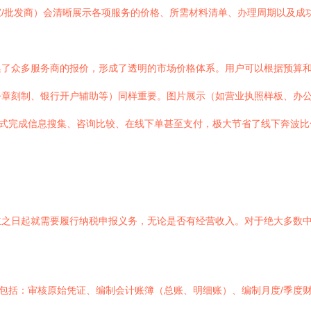
/批发商）会清晰展示各项服务的价格、所需材料清单、办理周期以及成
集了众多服务商的报价，形成了透明的市场价格体系。用户可以根据预算
公章刻制、银行开户辅助等）同样重要。图片展示（如营业执照样板、办
站式完成信息搜集、咨询比较、在线下单甚至支付，极大节省了线下奔波
立之日起就需要履行纳税申报义务，无论是否有经营收入。对于绝大多数
常包括：审核原始凭证、编制会计账簿（总账、明细账）、编制月度/季度